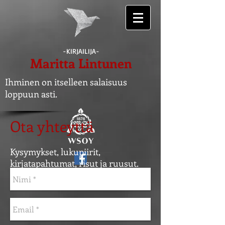
-KIRJAILIJA-
Maritta Lintunen
Ihminen on itselleen salaisuus
loppuun asti.
Ota yhteyttä
Kysymykset, l
ukupiirit,
kirjatapahtumat, risut ja ruusut.